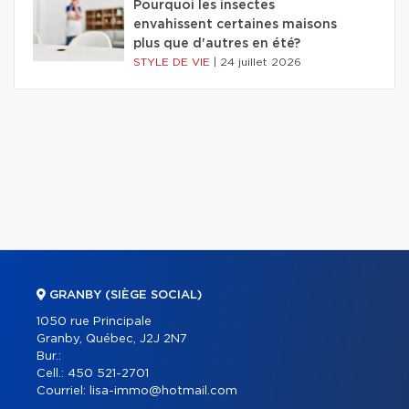
Pourquoi les insectes
envahissent certaines maisons
plus que d'autres en été?
STYLE DE VIE
|
24 juillet 2026
GRANBY (SIÈGE SOCIAL)
1050 rue Principale
Granby, Québec, J2J 2N7
Bur.:
Cell.:
450 521-2701
Courriel:
lisa-immo@hotmail.com